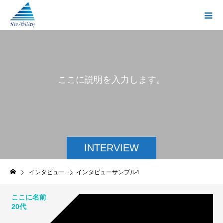
こ
こ
に
説
明
を
入
力
し
ま
す
。
INTERVIEW
インタビュー
インタビューサンプル4
ここに名前
20代