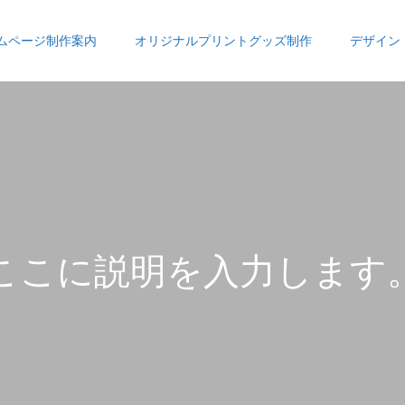
ムページ制作案内
オリジナルプリントグッズ制作
デザイン
こ
こ
に
説
明
を
入
力
し
ま
す