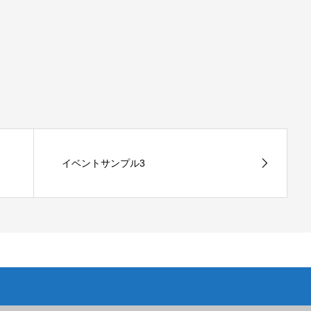
イベントサンプル3