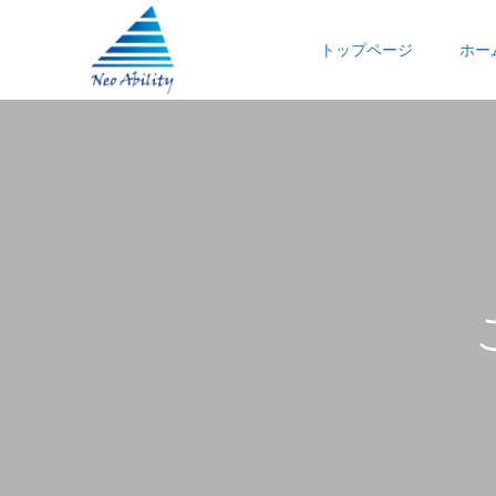
トップページ
ホー