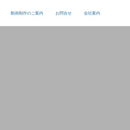
動画制作のご案内
お問合せ
会社案内
。