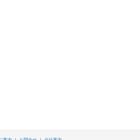
ご案内
お問合せ
会社案内