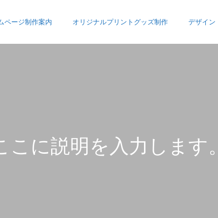
ムページ制作案内
オリジナルプリントグッズ制作
デザイン
こ
こ
に
説
明
を
入
力
し
ま
す
こ
こ
に