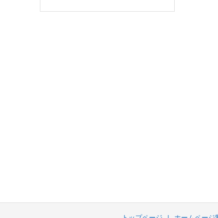
トップページ
ホームページ